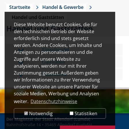
Startseite
Handel & Gewerbe
Handel und Gaststätten
Diese Website benutzt Cookies, die für
Handel und Gaststätten
den technischen Betrieb der Website
erforderlich sind und stets gesetzt
werden. Andere Cookies, um Inhalte und
Einzelhandel
Anzeigen zu personalisieren und die
Zugriffe auf unsere Website zu
Gaststätten
analysieren, werden nur mit Ihrer
Zustimmung gesetzt. Außerdem geben
Unterkünfte
wir Informationen zu Ihrer Verwendung
unserer Website an unsere Partner für
soziale Medien, Werbung und Analysen
weiter.
Datenschutzhinweise
Notwendig
Statistiken
Der Magistrat der Stadt Allendorf (Lumda)
•
Bahnhofstraße 14 • 35469 Allendorf (Lumda)