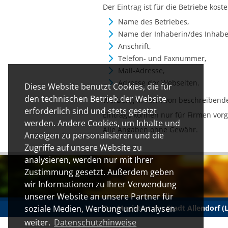
Der Eintrag ist für die Betriebe kos
Name des Betriebes,
Name der Inhaberin/des Inhabe
Anschrift,
Telefon- und Faxnummer,
Mail-Adresse,
Adresse der Webseiten.
Diese Website benutzt Cookies, die für
den technischen Betrieb der Website
Werbung in Form von beschreibenden
erforderlich sind und stets gesetzt
Einträge können nur für Firmen vorg
werden. Andere Cookies, um Inhalte und
Alle Angaben ohne Gewähr.
Anzeigen zu personalisieren und die
Zugriffe auf unsere Website zu
analysieren, werden nur mit Ihrer
Zustimmung gesetzt. Außerdem geben
wir Informationen zu Ihrer Verwendung
unserer Website an unsere Partner für
Der Magistrat der Stadt Allendorf 
soziale Medien, Werbung und Analysen
weiter.
Datenschutzhinweise