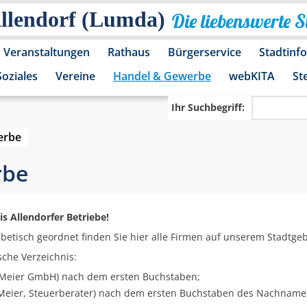
Allendorf (Lumda)
Die liebenswerte 
Veranstaltungen
Rathaus
Bürgerservice
Stadtinf
Soziales
Vereine
Handel & Gewerbe
webKITA
St
Ihr Suchbegriff:
erbe
rbe
 Allendorfer Betriebe!
betisch geordnet finden Sie hier alle Firmen auf unserem Stadtgeb
sche Verzeichnis:
 Meier GmbH) nach dem ersten Buchstaben;
 Meier, Steuerberater) nach dem ersten Buchstaben des Nachnam