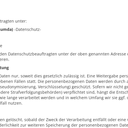
tragten unter:
(Lumda)
-Datenschutz-
de
, den Datenschutzbeauftragten unter der oben genannten Adresse 
eren.
itung
ten nur, soweit dies gesetzlich zulässig ist. Eine Weitergabe pe
riebenen Fällen statt. Die personenbezogenen Daten werden durc
eudonymisierung, Verschlüsselung) geschützt. Sofern wir nicht ge
ndere Strafverfolgungsbehörden) verpflichtet sind, hängt die Ents
e lange verarbeitet werden und in welchem Umfang wir sie ggf. o
fall nutzen.
 gelöscht, sobald der Zweck der Verarbeitung entfällt oder eine 
orderlichkeit zur weiteren Speicherung der personenbezogenen Dat