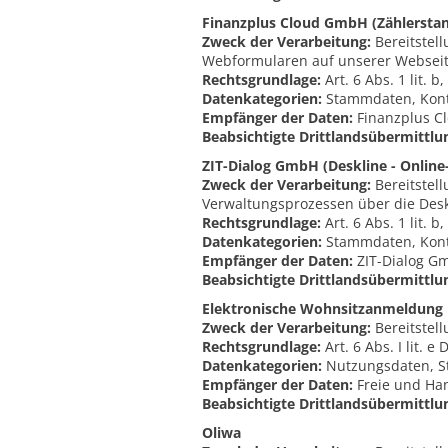
Finanzplus Cloud GmbH (Zählersta
Zweck der Verarbeitung:
Bereitstel
Webformularen auf unserer Webseit
Rechtsgrundlage:
Art. 6 Abs. 1 lit. 
Datenkategorien:
Stammdaten, Kont
Empfänger der Daten:
Finanzplus Cl
Beabsichtigte Drittlandsübermittlu
ZIT-Dialog GmbH (Deskline - Online
Zweck der Verarbeitung:
Bereitstel
Verwaltungsprozessen über die Desk
Rechtsgrundlage:
Art. 6 Abs. 1 lit. 
Datenkategorien:
Stammdaten, Kont
Empfänger der Daten:
ZIT-Dialog G
Beabsichtigte Drittlandsübermittlu
Elektronische Wohnsitzanmeldung
Zweck der Verarbeitung:
Bereitstel
Rechtsgrundlage:
Art. 6 Abs. I lit. 
Datenkategorien:
Nutzungsdaten, S
Empfänger der Daten:
Freie und Ha
Beabsichtigte Drittlandsübermittlu
Oliwa