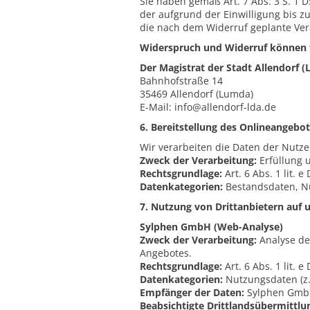
Sie haben gemäß Art. 7 Abs. 3 S. 1 
der aufgrund der Einwilligung bis z
die nach dem Widerruf geplante Vera
Widerspruch und Widerruf können fo
Der Magistrat der Stadt Allendorf 
Bahnhofstraße 14
35469 Allendorf (Lumda)
E-Mail: info@allendorf-lda.de
6. Bereitstellung des Onlineangeb
Wir verarbeiten die Daten der Nutze
Zweck der Verarbeitung:
Erfüllung u
Rechtsgrundlage:
Art. 6 Abs. 1 lit. 
Datenkategorien:
Bestandsdaten, N
7. Nutzung von Drittanbietern auf 
Sylphen GmbH (Web-Analyse)
Zweck der Verarbeitung:
Analyse de
Angebotes.
Rechtsgrundlage:
Art. 6 Abs. 1 lit. 
Datenkategorien:
Nutzungsdaten (z.B
Empfänger der Daten:
Sylphen GmbH,
Beabsichtigte Drittlandsübermittlu