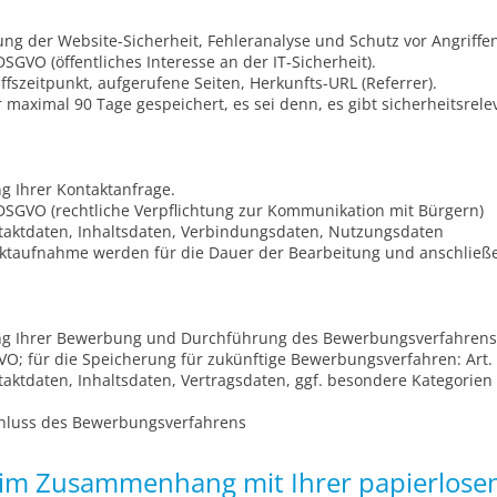
g der Website-Sicherheit, Fehleranalyse und Schutz vor Angriffen
e DSGVO (öffentliches Interesse an der IT-Sicherheit).
ffszeitpunkt, aufgerufene Seiten, Herkunfts-URL (Referrer).
aximal 90 Tage gespeichert, es sei denn, es gibt sicherheitsrelev
g Ihrer Kontaktanfrage.
 e DSGVO (rechtliche Verpflichtung zur Kommunikation mit Bürgern)
ktdaten, Inhaltsdaten, Verbindungsdaten, Nutzungsdaten
ktaufnahme werden für die Dauer der Bearbeitung und anschließ
g Ihrer Bewerbung und Durchführung des Bewerbungsverfahrens
VO; für die Speicherung für zukünftige Bewerbungsverfahren: Art. 6
ktdaten, Inhaltsdaten, Vertragsdaten, ggf. besondere Kategorien 
hluss des Bewerbungsverfahrens
im Zusammenhang mit Ihrer papierlose