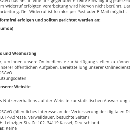
DSGVO das Recht, eine uns gegenüber erteilte Einwilligung jederzei
um Widerruf erfolgten Verarbeitung wird hiervon nicht berührt. Da
rbeitung. Der Widerruf ist formlos per Post oder E-Mail möglich.
rmfrei erfolgen und sollten gerichtet werden an:
(Lumda)
ots und Webhosting
r, um ihnen unsere Onlinedienste zur Verfügung stellen zu können
nserer öffentlichen Aufgaben, Bereitstellung unserer Onlinedienst
e DSGVO
utzungsdaten
unserer Website
s Nutzerverhaltens auf der Website zur statistischen Auswertung
e DSGVO (öffentliches Interesse an der Verbesserung der digitalen D
. IP-Adresse, Verweildauer, besuchte Seiten)
 Leipziger Straße 102, 34119 Kassel, Deutschland.
ng:
Keine