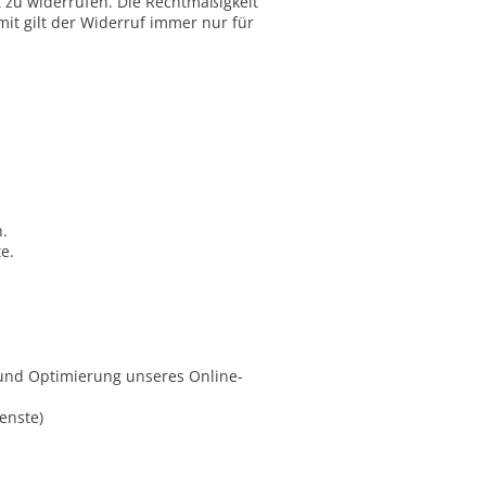
t zu widerrufen. Die Rechtmäßigkeit
mit gilt der Widerruf immer nur für
.
e.
 und Optimierung unseres Online-
ienste)