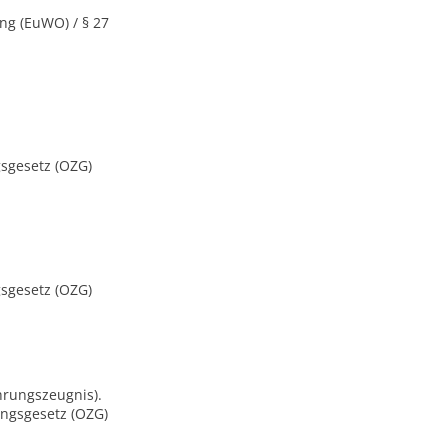
ung (EuWO) / § 27
ngsgesetz (OZG)
ngsgesetz (OZG)
hrungszeugnis).
gangsgesetz (OZG)