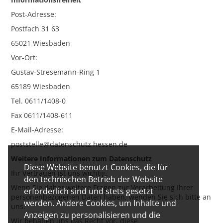
Post-Adresse:
Postfach 31 63
65021 Wiesbaden
Vor-Ort:
Gustav-Stresemann-Ring 1
65189 Wiesbaden
Tel. 0611/1408-0
Fax 0611/1408-611
E-Mail-Adresse:
poststelle@datenschutz.hessen.de
Weitere Informationen zum Datenschutz
Diese Website benutzt Cookies, die für
Ihr Vertrauen ist uns wichtig.
den technischen Betrieb der Website
Wenn Sie daher weitere Fragen zur Verarbeitung Ihrer
erforderlich sind und stets gesetzt
personenbezogenen Daten haben, wenden Sie sich bitte an
werden. Andere Cookies, um Inhalte und
uns.
Anzeigen zu personalisieren und die
Wir behalten uns das Recht vor, diese