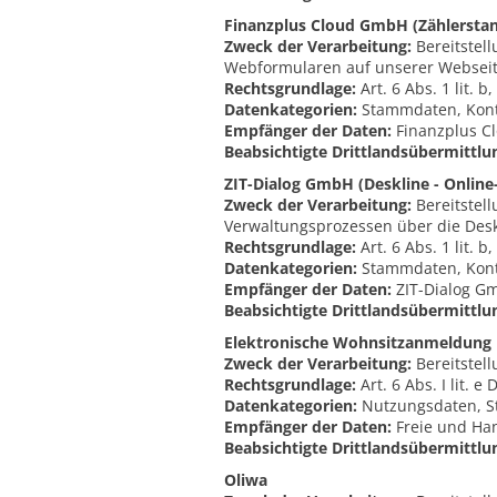
Finanzplus Cloud GmbH (Zählersta
Zweck der Verarbeitung:
Bereitstel
Webformularen auf unserer Webseit
Rechtsgrundlage:
Art. 6 Abs. 1 lit. 
Datenkategorien:
Stammdaten, Kont
Empfänger der Daten:
Finanzplus Cl
Beabsichtigte Drittlandsübermittlu
ZIT-Dialog GmbH (Deskline - Online
Zweck der Verarbeitung:
Bereitstel
Verwaltungsprozessen über die Desk
Rechtsgrundlage:
Art. 6 Abs. 1 lit. 
Datenkategorien:
Stammdaten, Kont
Empfänger der Daten:
ZIT-Dialog G
Beabsichtigte Drittlandsübermittlu
Elektronische Wohnsitzanmeldung
Zweck der Verarbeitung:
Bereitstel
Rechtsgrundlage:
Art. 6 Abs. I lit. 
Datenkategorien:
Nutzungsdaten, S
Empfänger der Daten:
Freie und Ha
Beabsichtigte Drittlandsübermittlu
Oliwa