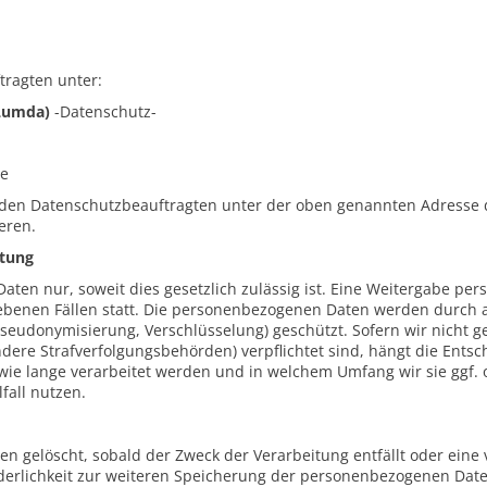
tragten unter:
(Lumda)
-Datenschutz-
de
, den Datenschutzbeauftragten unter der oben genannten Adresse 
eren.
itung
ten nur, soweit dies gesetzlich zulässig ist. Eine Weitergabe pe
riebenen Fällen statt. Die personenbezogenen Daten werden durc
eudonymisierung, Verschlüsselung) geschützt. Sofern wir nicht ge
ndere Strafverfolgungsbehörden) verpflichtet sind, hängt die Ents
e lange verarbeitet werden und in welchem Umfang wir sie ggf. o
fall nutzen.
 gelöscht, sobald der Zweck der Verarbeitung entfällt oder eine 
orderlichkeit zur weiteren Speicherung der personenbezogenen Dat