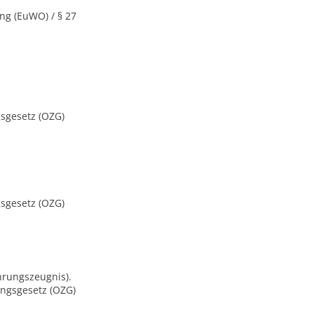
ung (EuWO) / § 27
ngsgesetz (OZG)
ngsgesetz (OZG)
hrungszeugnis).
gangsgesetz (OZG)