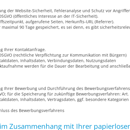
g der Website-Sicherheit, Fehleranalyse und Schutz vor Angriffen
e DSGVO (öffentliches Interesse an der IT-Sicherheit).
ffszeitpunkt, aufgerufene Seiten, Herkunfts-URL (Referrer).
aximal 90 Tage gespeichert, es sei denn, es gibt sicherheitsrelev
g Ihrer Kontaktanfrage.
 e DSGVO (rechtliche Verpflichtung zur Kommunikation mit Bürgern)
ktdaten, Inhaltsdaten, Verbindungsdaten, Nutzungsdaten
ktaufnahme werden für die Dauer der Bearbeitung und anschließ
g Ihrer Bewerbung und Durchführung des Bewerbungsverfahrens
VO; für die Speicherung für zukünftige Bewerbungsverfahren: Art. 6
ktdaten, Inhaltsdaten, Vertragsdaten, ggf. besondere Kategorien 
hluss des Bewerbungsverfahrens
im Zusammenhang mit Ihrer papierlose