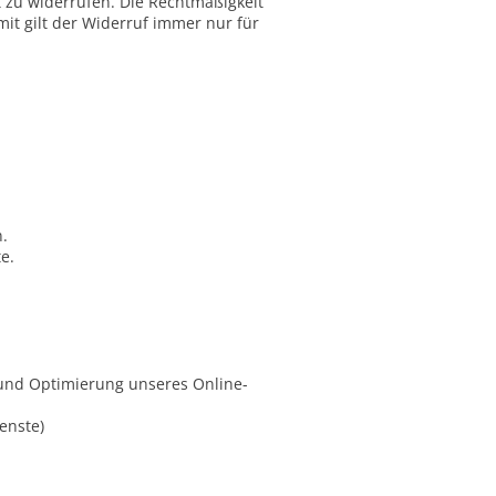
t zu widerrufen. Die Rechtmäßigkeit
mit gilt der Widerruf immer nur für
.
e.
 und Optimierung unseres Online-
ienste)