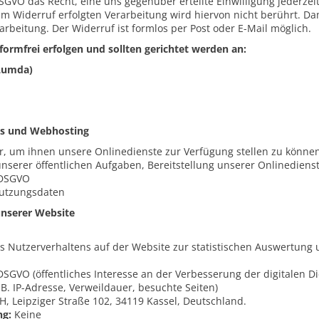
DSGVO das Recht, eine uns gegenüber erteilte Einwilligung jederzei
um Widerruf erfolgten Verarbeitung wird hiervon nicht berührt. Da
rbeitung. Der Widerruf ist formlos per Post oder E-Mail möglich.
rmfrei erfolgen und sollten gerichtet werden an:
(Lumda)
ots und Webhosting
r, um ihnen unsere Onlinedienste zur Verfügung stellen zu können
nserer öffentlichen Aufgaben, Bereitstellung unserer Onlinedienst
e DSGVO
utzungsdaten
unserer Website
s Nutzerverhaltens auf der Website zur statistischen Auswertung
e DSGVO (öffentliches Interesse an der Verbesserung der digitalen D
. IP-Adresse, Verweildauer, besuchte Seiten)
 Leipziger Straße 102, 34119 Kassel, Deutschland.
ng:
Keine