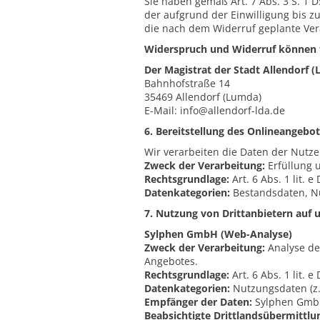
Sie haben gemäß Art. 7 Abs. 3 S. 1 
der aufgrund der Einwilligung bis z
die nach dem Widerruf geplante Vera
Widerspruch und Widerruf können fo
Der Magistrat der Stadt Allendorf 
Bahnhofstraße 14
35469 Allendorf (Lumda)
E-Mail: info@allendorf-lda.de
6. Bereitstellung des Onlineangeb
Wir verarbeiten die Daten der Nutze
Zweck der Verarbeitung:
Erfüllung u
Rechtsgrundlage:
Art. 6 Abs. 1 lit. 
Datenkategorien:
Bestandsdaten, N
7. Nutzung von Drittanbietern auf 
Sylphen GmbH (Web-Analyse)
Zweck der Verarbeitung:
Analyse de
Angebotes.
Rechtsgrundlage:
Art. 6 Abs. 1 lit. 
Datenkategorien:
Nutzungsdaten (z.B
Empfänger der Daten:
Sylphen GmbH,
Beabsichtigte Drittlandsübermittlu