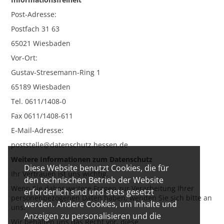
Post-Adresse:
Postfach 31 63
65021 Wiesbaden
Vor-Ort:
Gustav-Stresemann-Ring 1
65189 Wiesbaden
Tel. 0611/1408-0
Fax 0611/1408-611
E-Mail-Adresse:
poststelle@datenschutz.hessen.de
Weitere Informationen zum Datenschutz
Diese Website benutzt Cookies, die für
Ihr Vertrauen ist uns wichtig.
den technischen Betrieb der Website
Wenn Sie daher weitere Fragen zur Verarbeitung Ihrer
erforderlich sind und stets gesetzt
personenbezogenen Daten haben, wenden Sie sich bitte an
werden. Andere Cookies, um Inhalte und
uns.
Anzeigen zu personalisieren und die
Wir behalten uns das Recht vor, diese