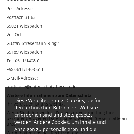
Post-Adresse:
Postfach 31 63
65021 Wiesbaden
Vor-Ort:
Gustav-Stresemann-Ring 1
65189 Wiesbaden
Tel. 0611/1408-0
Fax 0611/1408-611
E-Mail-Adresse:
poststelle@datenschutz.hessen.de
Weitere Informationen zum Datenschutz
Diese Website benutzt Cookies, die für
Ihr Vertrauen ist uns wichtig.
den technischen Betrieb der Website
Wenn Sie daher weitere Fragen zur Verarbeitung Ihrer
erforderlich sind und stets gesetzt
personenbezogenen Daten haben, wenden Sie sich bitte an
werden. Andere Cookies, um Inhalte und
uns.
Anzeigen zu personalisieren und die
Wir behalten uns das Recht vor, diese