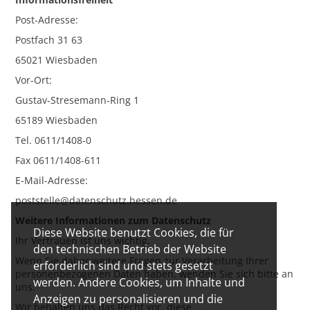
Post-Adresse:
Postfach 31 63
65021 Wiesbaden
Vor-Ort:
Gustav-Stresemann-Ring 1
65189 Wiesbaden
Tel. 0611/1408-0
Fax 0611/1408-611
E-Mail-Adresse:
poststelle@datenschutz.hessen.de
Weitere Informationen zum Datenschutz
Diese Website benutzt Cookies, die für
Ihr Vertrauen ist uns wichtig.
den technischen Betrieb der Website
Wenn Sie daher weitere Fragen zur Verarbeitung Ihrer
erforderlich sind und stets gesetzt
personenbezogenen Daten haben, wenden Sie sich bitte an
werden. Andere Cookies, um Inhalte und
uns.
Anzeigen zu personalisieren und die
Wir behalten uns das Recht vor, diese