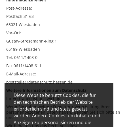
Post-Adresse:
Postfach 31 63
65021 Wiesbaden
Vor-Ort:
Gustav-Stresemann-Ring 1
65189 Wiesbaden
Tel. 0611/1408-0
Fax 0611/1408-611
E-Mail-Adresse:
poststelle@datenschutz.hessen.de
Weitere Informationen zum Datenschutz
Diese Website benutzt Cookies, die für
Ihr Vertrauen ist uns wichtig.
den technischen Betrieb der Website
Wenn Sie daher weitere Fragen zur Verarbeitung Ihrer
erforderlich sind und stets gesetzt
personenbezogenen Daten haben, wenden Sie sich bitte an
werden. Andere Cookies, um Inhalte und
uns.
Anzeigen zu personalisieren und die
Wir behalten uns das Recht vor, diese