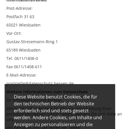
Post-Adresse:
Postfach 31 63
65021 Wiesbaden
Vor-Ort:
Gustav-Stresemann-Ring 1
65189 Wiesbaden
Tel. 0611/1408-0
Fax 0611/1408-611
E-Mail-Adresse:
poststelle@datenschutz.hessen.de
Weitere Informationen zum Datenschutz
Diese Website benutzt Cookies, die für
Ihr Vertrauen ist uns wichtig.
den technischen Betrieb der Website
Wenn Sie daher weitere Fragen zur Verarbeitung Ihrer
erforderlich sind und stets gesetzt
personenbezogenen Daten haben, wenden Sie sich bitte an
werden. Andere Cookies, um Inhalte und
uns.
Anzeigen zu personalisieren und die
Wir behalten uns das Recht vor, diese