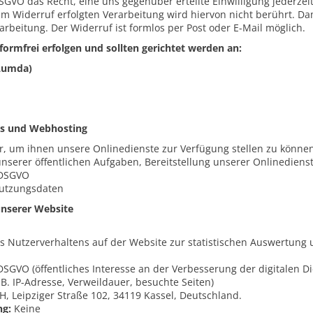
DSGVO das Recht, eine uns gegenüber erteilte Einwilligung jederzei
um Widerruf erfolgten Verarbeitung wird hiervon nicht berührt. Da
rbeitung. Der Widerruf ist formlos per Post oder E-Mail möglich.
rmfrei erfolgen und sollten gerichtet werden an:
(Lumda)
ots und Webhosting
r, um ihnen unsere Onlinedienste zur Verfügung stellen zu können
nserer öffentlichen Aufgaben, Bereitstellung unserer Onlinedienst
e DSGVO
utzungsdaten
unserer Website
s Nutzerverhaltens auf der Website zur statistischen Auswertung
e DSGVO (öffentliches Interesse an der Verbesserung der digitalen D
. IP-Adresse, Verweildauer, besuchte Seiten)
 Leipziger Straße 102, 34119 Kassel, Deutschland.
ng:
Keine