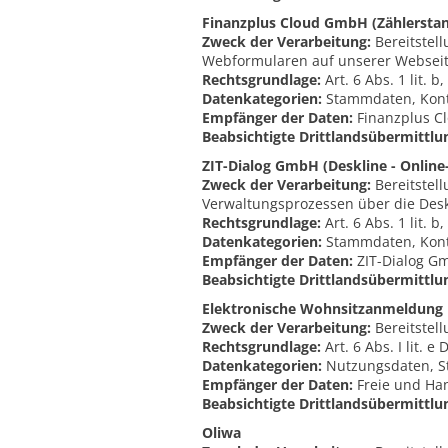
Finanzplus Cloud GmbH (Zählersta
Zweck der Verarbeitung:
Bereitstel
Webformularen auf unserer Webseit
Rechtsgrundlage:
Art. 6 Abs. 1 lit. 
Datenkategorien:
Stammdaten, Kont
Empfänger der Daten:
Finanzplus Cl
Beabsichtigte Drittlandsübermittlu
ZIT-Dialog GmbH (Deskline - Online
Zweck der Verarbeitung:
Bereitstel
Verwaltungsprozessen über die Desk
Rechtsgrundlage:
Art. 6 Abs. 1 lit. 
Datenkategorien:
Stammdaten, Kont
Empfänger der Daten:
ZIT-Dialog G
Beabsichtigte Drittlandsübermittlu
Elektronische Wohnsitzanmeldung
Zweck der Verarbeitung:
Bereitstel
Rechtsgrundlage:
Art. 6 Abs. I lit. 
Datenkategorien:
Nutzungsdaten, S
Empfänger der Daten:
Freie und Ha
Beabsichtigte Drittlandsübermittlu
Oliwa