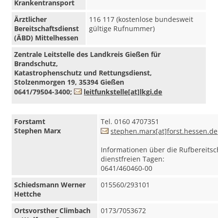
Krankentransport
Ärztlicher
116 117 (kostenlose bundesweit
Bereitschaftsdienst
gültige Rufnummer)
(ÄBD) Mittelhessen
Zentrale Leitstelle des Landkreis Gießen für
Brandschutz,
Katastrophenschutz und Rettungsdienst,
Stolzenmorgen 19, 35394 Gießen
0641/79504-3400;
leitfunkstelle[at]lkgi.de
Forstamt
Tel. 0160 4707351
Stephen Marx
stephen.marx[at]forst.hessen.de
Informationen über die Rufbereitsc
dienstfreien Tagen:
0641/460460-00
Schiedsmann Werner
015560/293101
Hettche
Ortsvorsther Climbach
0173/7053672