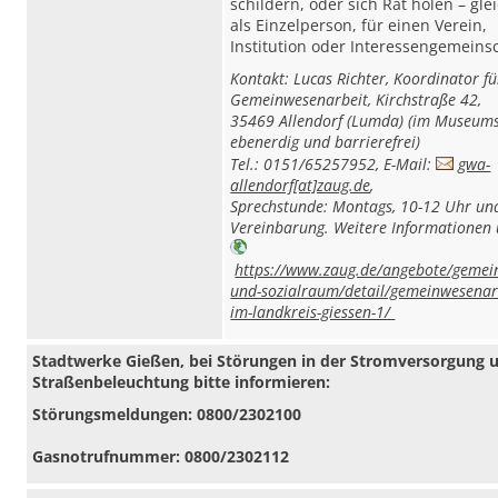
schildern, oder sich Rat holen – gle
als Einzelperson, für einen Verein,
Institution oder Interessengemeinsc
Kontakt: Lucas Richter, Koordinator fü
Gemeinwesenarbeit, Kirchstraße 42,
35469 Allendorf (Lumda) (
im Museumsk
ebenerdig und barrierefrei)
Tel.: 0151/65257952, E-Mail:
gwa-
allendorf[at]zaug.de
,
Sprechstunde: Montags, 10-12 Uhr un
Vereinbarung. Weitere Informationen
https://www.zaug.de/angebote/gemei
und-sozialraum/detail/gemeinwesenar
im-landkreis-giessen-1/
Stadtwerke Gießen, bei Störungen in der Stromversorgung 
Straßenbeleuchtung bitte informieren:
Störungsmeldungen: 0800/2302100
Gasnotrufnummer: 0800/2302112