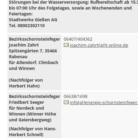
Störungen bei der Wasserversorgung: Rufbereitschaft ab 15:
bis 07:00 Uhr des Folgetages, sowie an Wochenenden und
Feiertagen:
Stadtwerke Gießen AG
Tel.
08002302110
Bezirksschornsteinfeger
06407/404362
Joachim Zahrt
joachim-zahrt[at]t-online.de
Spitzengärten 7, 35466
Rabenau
für Allendorf, Climbach
und Winnen
(Nachfolger von
Herbert Hahn)
Bezirksschornsteinfeger
06638/1698
Friedbert Seeger
info[at]energie-schornsteinfeger
für Nordeck und
Winnen (Winner Höhe
und Geiersbergweg)
(Nachfolger von Hans-
Herbert Schnell)