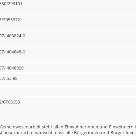
560/293101
3/7053672
07/ 403824-0
07/ 404848-0
07/ 4048920
07/ 53 88
2/6768653
 Gemeinwesenarbeit steht allen Einwohnerinnen und Einwohnern in
ist ausdrücklich erwünscht, dass alle Bürgerinnen und Bürger Ideen