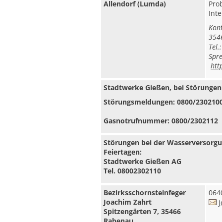
Allendorf (Lumda)
Prob
Int
Kont
3546
Tel.
Spre
htt
Stadtwerke Gießen, bei Störungen
Störungsmeldungen: 0800/230210
Gasnotrufnummer: 0800/2302112
Störungen bei der Wasserversorgu
Feiertagen:
Stadtwerke Gießen AG
Tel.
08002302110
Bezirksschornsteinfeger
064
Joachim Zahrt
j
Spitzengärten 7, 35466
Rabenau