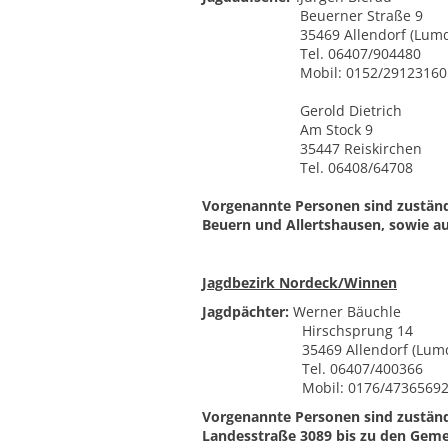
Beuerner Straße 9
35469 Allendorf (Lum
Tel. 06407/904480
Mobil: 0152/29123160
Gerold Dietrich
Am Stock 9
35447 Reiskirchen
Tel. 06408/64708
Vorgenannte Personen sind zuständi
Beuern und Allertshausen, sowie au
Jagdbezirk Nordeck/Winnen
Jagdpächter:
Werner Bäuchle
Hirschsprung 14
35469 Allendorf (Lumd
Tel. 06407/400366
Mobil: 0176/4736569
Vorgenannte Personen sind zuständi
Landesstraße 3089 bis zu den Gem