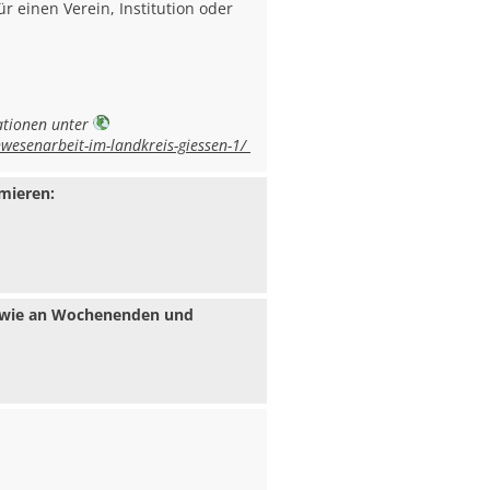
ür einen Verein, Institution oder
,
ationen unter
wesenarbeit-im-landkreis-giessen-1/
mieren:
 sowie an Wochenenden und