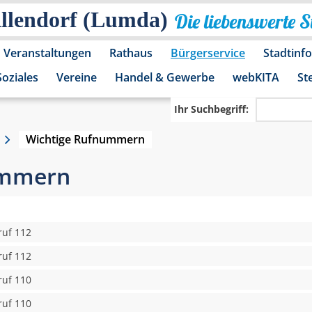
Allendorf (Lumda)
Die liebenswerte 
Veranstaltungen
Rathaus
Bürgerservice
Stadtinf
Soziales
Vereine
Handel & Gewerbe
webKITA
St
Ihr Suchbegriff:
Wichtige Rufnummern
ummern
ruf 112
ruf 112
ruf 110
ruf 110