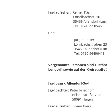
Jagdaufseher:
Reiner Käs
Ennelbachstr. 10
35469 Allendorf (Lumd
Tel. 0174 2950545
und
Jürgen Ritter
Löhrbachsgraben 23
35469 Allendorf (Lum
Tel. 0160 96496418
Vorgenannte Personen sind zuständ
Londorf, sowie auf der Kreisstraß
Jagdbezirk Allendorf-Süd
Jagdpächter:
Peter Friedhoff
Böhmestraße 76 A
58091 Hagen
Jagdaufseher
:
Jürgen Bierau