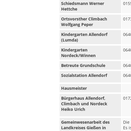
Schiedsmann Werner
015
Hettche
Ortsvorsther Climbach
017
Wolfgang Peper
Kindergarten Allendorf
064
(Lumda)
Kindergarten
064
Nordeck/Winnen
Betreute Grundschule
064
Sozialstation Allendorf
064
Hausmeister
Bürgerhaus Allendorf,
017
Climbach und Nordeck
Heiko Urich
Gemeinwesenarbeit des
Die
Landkreises Gießen in
Es 