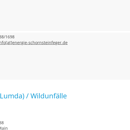
38/1698
nfo[at]energie-schornsteinfeger.de
(Lumda) / Wildunfälle
38
ain