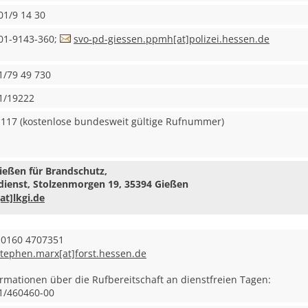
01/9 14 30
01-9143-360;
svo-pd-giessen.ppmh[at]polizei.hessen.de
1/79 49 730
1/19222
 117 (kostenlose bundesweit gültige Rufnummer)
Gießen für Brandschutz,
ienst, Stolzenmorgen 19, 35394 Gießen
[at]lkgi.de
. 0160 4707351
stephen.marx[at]forst.hessen.de
ormationen über die Rufbereitschaft an dienstfreien Tagen:
1/460460-00