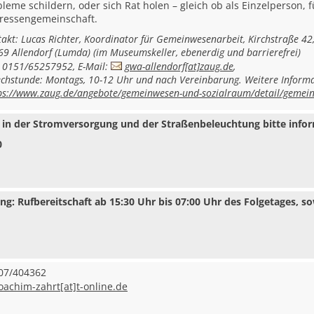
leme schildern, oder sich Rat holen – gleich ob als Einzelperson, f
eressengemeinschaft.
akt: Lucas Richter, Koordinator für Gemeinwesenarbeit, Kirchstraße 42
9 Allendorf (Lumda) (
im Museumskeller, ebenerdig und barrierefrei)
: 0151/65257952, E-Mail:
gwa-allendorf[at]zaug.de
,
chstunde: Montags, 10-12 Uhr und nach Vereinbarung. Weitere Inform
ps://www.zaug.de/angebote/gemeinwesen-und-sozialraum/detail/gemein
 in der Stromversorgung und der Straßenbeleuchtung bitte infor
0
ng: Rufbereitschaft ab 15:30 Uhr bis 07:00 Uhr des Folgetages,
07/404362
oachim-zahrt[at]t-online.de