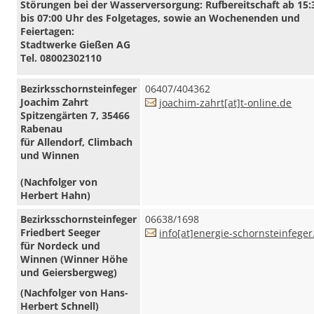
Störungen bei der Wasserversorgung: Rufbereitschaft ab 15:
bis 07:00 Uhr des Folgetages, sowie an Wochenenden und
Feiertagen:
Stadtwerke Gießen AG
Tel.
08002302110
Bezirksschornsteinfeger
06407/404362
Joachim Zahrt
joachim-zahrt[at]t-online.de
Spitzengärten 7, 35466
Rabenau
für Allendorf, Climbach
und Winnen
(Nachfolger von
Herbert Hahn)
Bezirksschornsteinfeger
06638/1698
Friedbert Seeger
info[at]energie-schornsteinfeger
für Nordeck und
Winnen (Winner Höhe
und Geiersbergweg)
(Nachfolger von Hans-
Herbert Schnell)