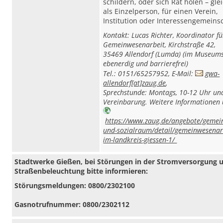
schildern, oder sich Rat holen – gle
als Einzelperson, für einen Verein,
Institution oder Interessengemeinsc
Kontakt: Lucas Richter, Koordinator fü
Gemeinwesenarbeit, Kirchstraße 42,
35469 Allendorf (Lumda) (
im Museumsk
ebenerdig und barrierefrei)
Tel.: 0151/65257952, E-Mail:
gwa-
allendorf[at]zaug.de
,
Sprechstunde: Montags, 10-12 Uhr un
Vereinbarung. Weitere Informationen
https://www.zaug.de/angebote/gemei
und-sozialraum/detail/gemeinwesenar
im-landkreis-giessen-1/
Stadtwerke Gießen, bei Störungen in der Stromversorgung 
Straßenbeleuchtung bitte informieren:
Störungsmeldungen: 0800/2302100
Gasnotrufnummer: 0800/2302112