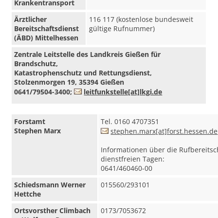
Krankentransport
Ärztlicher
116 117 (kostenlose bundesweit
Bereitschaftsdienst
gültige Rufnummer)
(ÄBD) Mittelhessen
Zentrale Leitstelle des Landkreis Gießen für
Brandschutz,
Katastrophenschutz und Rettungsdienst,
Stolzenmorgen 19, 35394 Gießen
0641/79504-3400;
leitfunkstelle[at]lkgi.de
Forstamt
Tel. 0160 4707351
Stephen Marx
stephen.marx[at]forst.hessen.de
Informationen über die Rufbereitsc
dienstfreien Tagen:
0641/460460-00
Schiedsmann Werner
015560/293101
Hettche
Ortsvorsther Climbach
0173/7053672