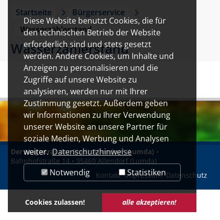
Startseite
Bürgerservice
Diese Website benutzt Cookies, die für
Wasserzählerstand
den technischen Betrieb der Website
erforderlich sind und stets gesetzt
Wasserzählerstand
werden. Andere Cookies, um Inhalte und
Anzeigen zu personalisieren und die
Zugriffe auf unsere Website zu
analysieren, werden nur mit Ihrer
Zustimmung gesetzt. Außerdem geben
wir Informationen zu Ihrer Verwendung
unserer Website an unsere Partner für
soziale Medien, Werbung und Analysen
weiter.
Datenschutzhinweise
Der Magistrat der Stadt Allendorf (Lumda)
•
Bahnhofstraße 14 • 35469 Allendorf (Lumda)
Notwendig
Statistiken
Kontakt
Impressum
Datenschutz
Cookies zulassen!
alle akzeptieren!