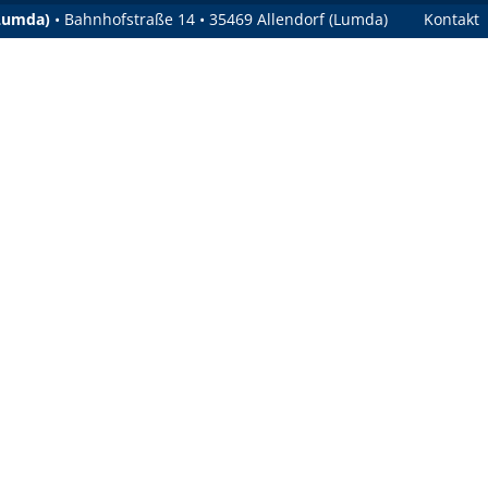
(Lumda)
• Bahnhofstraße 14 • 35469 Allendorf (Lumda)
Kontakt