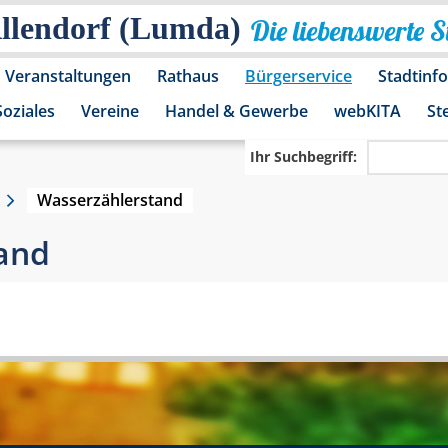
Allendorf (Lumda)
Die liebenswerte 
Veranstaltungen
Rathaus
Bürgerservice
Stadtinf
Soziales
Vereine
Handel & Gewerbe
webKITA
St
Ihr Suchbegriff:
Wasserzählerstand
and