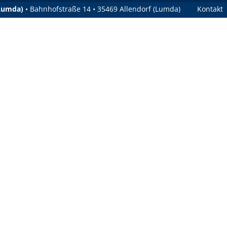
(Lumda)
• Bahnhofstraße 14 • 35469 Allendorf (Lumda)
Kontakt