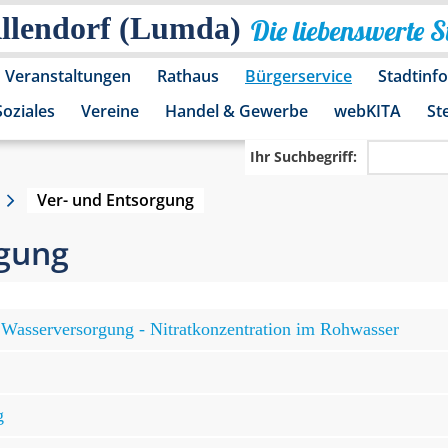
Allendorf (Lumda)
Die liebenswerte 
Veranstaltungen
Rathaus
Bürgerservice
Stadtinf
Soziales
Vereine
Handel & Gewerbe
webKITA
St
Ihr Suchbegriff:
Ver- und Entsorgung
rgung
Wasserversorgung - Nitratkonzentration im Rohwasser
g