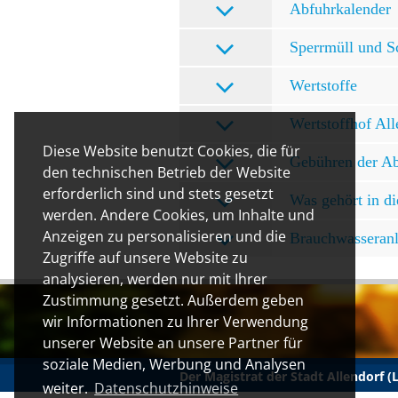
Abfuhrkalender
Sperrmüll und S
Wertstoffe
Wertstoffhof Al
Diese Website benutzt Cookies, die für
Gebühren der Abf
den technischen Betrieb der Website
erforderlich sind und stets gesetzt
Was gehört in di
werden. Andere Cookies, um Inhalte und
Anzeigen zu personalisieren und die
Brauchwasseranl
Zugriffe auf unsere Website zu
analysieren, werden nur mit Ihrer
Zustimmung gesetzt. Außerdem geben
wir Informationen zu Ihrer Verwendung
unserer Website an unsere Partner für
soziale Medien, Werbung und Analysen
Der Magistrat der Stadt Allendorf 
weiter.
Datenschutzhinweise