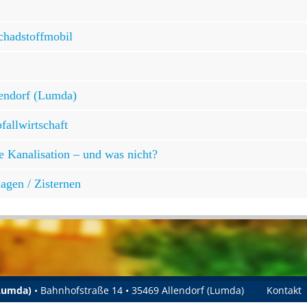
chadstoffmobil
lendorf (Lumda)
allwirtschaft
e Kanalisation – und was nicht?
agen / Zisternen
(Lumda)
• Bahnhofstraße 14 • 35469 Allendorf (Lumda)
Kontakt