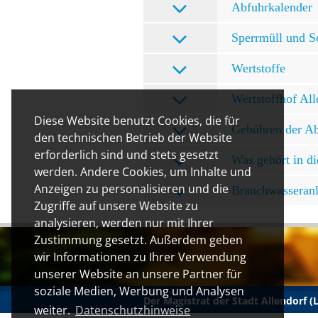
Abfuhrkalender
Sperrmüll und S
Wertstoffe
Wertstoffhof Al
Diese Website benutzt Cookies, die für
Gebühren der Abf
den technischen Betrieb der Website
erforderlich sind und stets gesetzt
Was gehört in di
werden. Andere Cookies, um Inhalte und
Anzeigen zu personalisieren und die
Brauchwasseranl
Zugriffe auf unsere Website zu
analysieren, werden nur mit Ihrer
Zustimmung gesetzt. Außerdem geben
wir Informationen zu Ihrer Verwendung
unserer Website an unsere Partner für
soziale Medien, Werbung und Analysen
Der Magistrat der Stadt Allendorf 
weiter.
Datenschutzhinweise