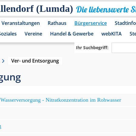
Allendorf (Lumda)
Die liebenswerte 
Veranstaltungen
Rathaus
Bürgerservice
Stadtinf
Soziales
Vereine
Handel & Gewerbe
webKITA
St
Ihr Suchbegriff:
Ver- und Entsorgung
rgung
Wasserversorgung - Nitratkonzentration im Rohwasser
g