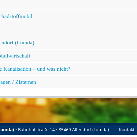
chadstoffmobil
lendorf (Lumda)
allwirtschaft
e Kanalisation – und was nicht?
agen / Zisternen
(Lumda)
• Bahnhofstraße 14 • 35469 Allendorf (Lumda)
Kontakt