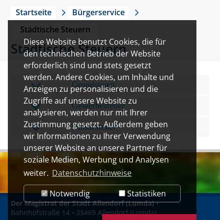
Startseite
Bürgerservice
Städtische Steuern
Diese Website benutzt Cookies, die für
Städtische Steuern
den technischen Betrieb der Website
erforderlich sind und stets gesetzt
werden. Andere Cookies, um Inhalte und
Grundsteuer
Anzeigen zu personalisieren und die
Zugriffe auf unsere Website zu
Gewerbesteuer
analysieren, werden nur mit Ihrer
Zustimmung gesetzt. Außerdem geben
Hundesteuer
wir Informationen zu Ihrer Verwendung
unserer Website an unsere Partner für
soziale Medien, Werbung und Analysen
weiter.
Datenschutzhinweise
Notwendig
Statistiken
Der Magistrat der Stadt Allendorf (Lumda)
•
Bahnhofstraße 14 • 35469 Allendorf (Lumda)