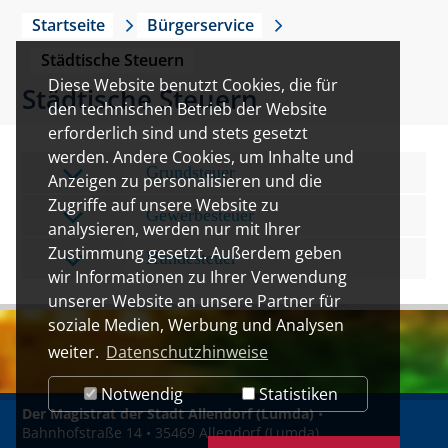
Startseite
Bürgerservice
Städtische Steuern
Diese Website benutzt Cookies, die für
Städtische Steuern
den technischen Betrieb der Website
erforderlich sind und stets gesetzt
werden. Andere Cookies, um Inhalte und
Grundsteuer
Anzeigen zu personalisieren und die
Zugriffe auf unsere Website zu
Gewerbesteuer
analysieren, werden nur mit Ihrer
Zustimmung gesetzt. Außerdem geben
Hundesteuer
wir Informationen zu Ihrer Verwendung
unserer Website an unsere Partner für
soziale Medien, Werbung und Analysen
weiter.
Datenschutzhinweise
Notwendig
Statistiken
Der Magistrat der Stadt Allendorf (Lumda)
•
Bahnhofstraße 14 • 35469 Allendorf (Lumda)