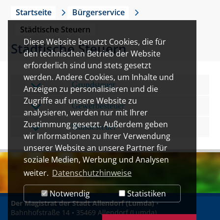
Startseite
Bürgerservice
Städtische Steuern
Diese Website benutzt Cookies, die für
Städtische Steuern
den technischen Betrieb der Website
erforderlich sind und stets gesetzt
werden. Andere Cookies, um Inhalte und
Grundsteuer
Anzeigen zu personalisieren und die
Zugriffe auf unsere Website zu
Gewerbesteuer
analysieren, werden nur mit Ihrer
Zustimmung gesetzt. Außerdem geben
Hundesteuer
wir Informationen zu Ihrer Verwendung
unserer Website an unsere Partner für
soziale Medien, Werbung und Analysen
weiter.
Datenschutzhinweise
Notwendig
Statistiken
Der Magistrat der Stadt Allendorf (Lumda)
•
Bahnhofstraße 14 • 35469 Allendorf (Lumda)