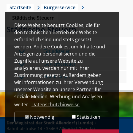
Startseite
Bürgerservice
Städtische Steuern
Diese Website benutzt Cookies, die für
Städtische Steuern
den technischen Betrieb der Website
erforderlich sind und stets gesetzt
werden. Andere Cookies, um Inhalte und
Grundsteuer
Anzeigen zu personalisieren und die
Zugriffe auf unsere Website zu
Gewerbesteuer
analysieren, werden nur mit Ihrer
Zustimmung gesetzt. Außerdem geben
Hundesteuer
wir Informationen zu Ihrer Verwendung
unserer Website an unsere Partner für
soziale Medien, Werbung und Analysen
weiter.
Datenschutzhinweise
Notwendig
Statistiken
Der Magistrat der Stadt Allendorf (Lumda)
•
Bahnhofstraße 14 • 35469 Allendorf (Lumda)