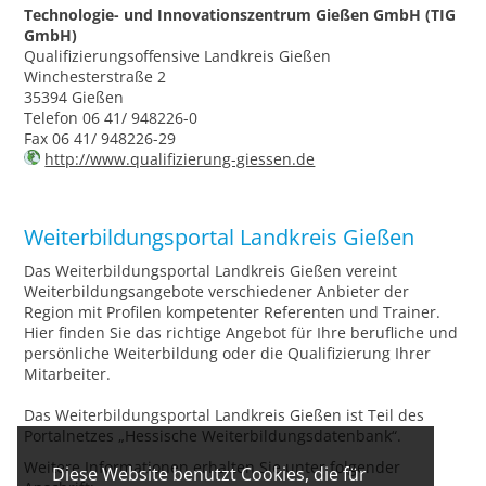
Technologie- und Innovationszentrum Gießen GmbH (TIG
GmbH)
Qualifizierungsoffensive Landkreis Gießen
Winchesterstraße 2
35394 Gießen
Telefon 06 41/ 948226-0
Fax 06 41/ 948226-29
http://www.qualifizierung-giessen.de
Weiterbildungsportal Landkreis Gießen
Das Weiterbildungsportal Landkreis Gießen vereint
Weiterbildungsangebote verschiedener Anbieter der
Region mit Profilen kompetenter Referenten und Trainer.
Hier finden Sie das richtige Angebot für Ihre berufliche und
persönliche Weiterbildung oder die Qualifizierung Ihrer
Mitarbeiter.
Das Weiterbildungsportal Landkreis Gießen ist Teil des
Portalnetzes „Hessische Weiterbildungsdatenbank“.
Weitere Informationen erhalten Sie unter folgender
Diese Website benutzt Cookies, die für