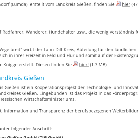
dorf (Lumda), erstellt vom Landkreis Gießen, finden Sie
hier
(47
f Radfahrer, Wanderer, Hundehalter usw., die wenig Verständnis f
ge breit" wirbt der Lahn-Dill-Kreis, Abteilung für den ländlichen
ch in ihrer Freizeit in Feld und Flur und somit auf der Existenzg
r-Knigge erstellt. Diesen finden Sie
hier!
(1.7 MB)
Landkreis Gießen
eis Gießen ist ein Kooperationsprojekt der Technologie- und Inno
andkreises Gießen. Eingebunden ist das Projekt in das Förderpr
Hessischen Wirtschaftsministeriums.
tät, Information und Transparenz der berufsbezogenen Weiterbildu
nter folgender Anschrift:
trum Gießen GmbH (TIG GmbH)