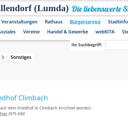
Allendorf (Lumda)
Die liebenswerte 
Veranstaltungen
Rathaus
Bürgerservice
Stadtinf
Soziales
Vereine
Handel & Gewerbe
webKITA
St
Ihr Suchbegriff:
Sonstiges
edhof Climbach
 auf dem Friedhof in Climbach errichtet worden.
hier
(975 KB)!