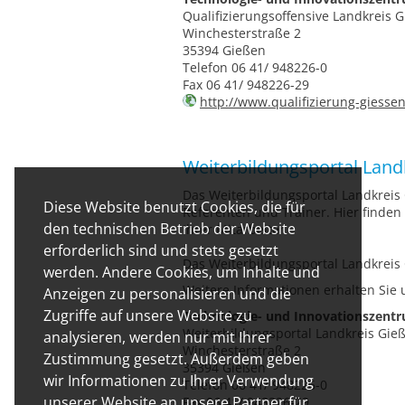
Qualifizierungsoffensive Landkreis 
Winchesterstraße 2
35394 Gießen
Telefon 06 41/ 948226-0
Fax 06 41/ 948226-29
http://www.qualifizierung-giesse
Weiterbildungsportal Land
Das Weiterbildungsportal Landkreis
Diese Website benutzt Cookies, die für
Referenten und Trainer. Hier finden 
den technischen Betrieb der Website
Ihrer Mitarbeiter.
erforderlich sind und stets gesetzt
Das Weiterbildungsportal Landkreis 
werden. Andere Cookies, um Inhalte und
Weitere Informationen erhalten Sie u
Anzeigen zu personalisieren und die
Zugriffe auf unsere Website zu
Technologie- und Innovationszen
Weiterbildungsportal Landkreis Gie
analysieren, werden nur mit Ihrer
Winchesterstraße 2
Zustimmung gesetzt. Außerdem geben
35394 Gießen
wir Informationen zu Ihrer Verwendung
Telefon 06 41/ 948226-0
unserer Website an unsere Partner für
Fax 06 41/ 948226-29