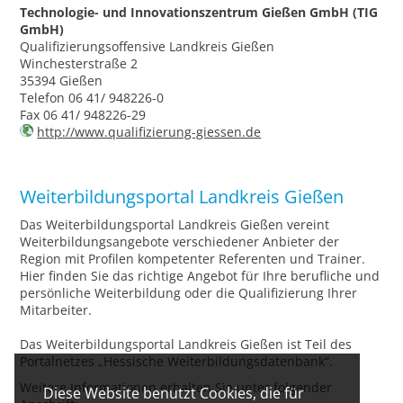
Technologie- und Innovationszentrum Gießen GmbH (TIG
GmbH)
Qualifizierungsoffensive Landkreis Gießen
Winchesterstraße 2
35394 Gießen
Telefon 06 41/ 948226-0
Fax 06 41/ 948226-29
http://www.qualifizierung-giessen.de
Weiterbildungsportal Landkreis Gießen
Das Weiterbildungsportal Landkreis Gießen vereint
Weiterbildungsangebote verschiedener Anbieter der
Region mit Profilen kompetenter Referenten und Trainer.
Hier finden Sie das richtige Angebot für Ihre berufliche und
persönliche Weiterbildung oder die Qualifizierung Ihrer
Mitarbeiter.
Das Weiterbildungsportal Landkreis Gießen ist Teil des
Portalnetzes „Hessische Weiterbildungsdatenbank“.
Weitere Informationen erhalten Sie unter folgender
Diese Website benutzt Cookies, die für