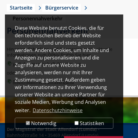
Startseite
Bürgerservice
Personennahverkehr
Diese Website benutzt Cookies, die für
Personennahverkehr
den technischen Betrieb der Website
erforderlich sind und stets gesetzt
Hinweise, Fahrpläne und Fahrpreise sowie aktuelle
werden. Andere Cookies, um Inhalte und
Informationen zum ÖPNV finden Sie hier
Anzeigen zu personalisieren und die
Verkehrsgesellschaft Oberhessen
Zugriffe auf unsere Website zu
analysieren, werden nur mit Ihrer
oder hier
Zustimmung gesetzt. Außerdem geben
Rhein-Main-Verkehrsverbund
wir Informationen zu Ihrer Verwendung
unserer Website an unsere Partner für
soziale Medien, Werbung und Analysen
weiter.
Datenschutzhinweise
Notwendig
Statistiken
Der Magistrat der Stadt Allendorf (Lumda)
•
Bahnhofstraße 14 • 35469 Allendorf (Lumda)