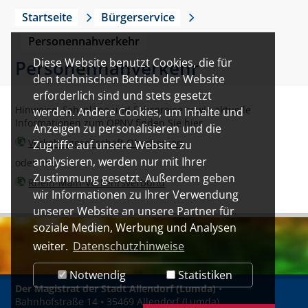
Startseite
Bürgerservice
Personennahverkehr
Diese Website benutzt Cookies, die für
Personennahverkehr
den technischen Betrieb der Website
erforderlich sind und stets gesetzt
Hinweise, Fahrpläne und Fahrpreise sowie aktuelle
werden. Andere Cookies, um Inhalte und
Informationen zum ÖPNV finden Sie hier
Anzeigen zu personalisieren und die
Verkehrsgesellschaft Oberhessen
Zugriffe auf unsere Website zu
analysieren, werden nur mit Ihrer
oder hier
Zustimmung gesetzt. Außerdem geben
Rhein-Main-Verkehrsverbund
wir Informationen zu Ihrer Verwendung
unserer Website an unsere Partner für
soziale Medien, Werbung und Analysen
weiter.
Datenschutzhinweise
Notwendig
Statistiken
Der Magistrat der Stadt Allendorf (Lumda)
•
Bahnhofstraße 14 • 35469 Allendorf (Lumda)