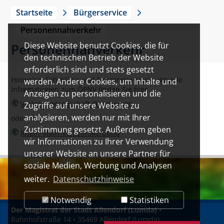
Startseite
Bürgerservice
Personennahverkehr
Diese Website benutzt Cookies, die für
Personennahverkehr
den technischen Betrieb der Website
erforderlich sind und stets gesetzt
Hinweise, Fahrpläne und Fahrpreise sowie aktuelle
werden. Andere Cookies, um Inhalte und
Informationen zum ÖPNV finden Sie hier
Anzeigen zu personalisieren und die
Verkehrsgesellschaft Oberhessen
Zugriffe auf unsere Website zu
analysieren, werden nur mit Ihrer
oder hier
Zustimmung gesetzt. Außerdem geben
Rhein-Main-Verkehrsverbund
wir Informationen zu Ihrer Verwendung
unserer Website an unsere Partner für
soziale Medien, Werbung und Analysen
weiter.
Datenschutzhinweise
Notwendig
Statistiken
Der Magistrat der Stadt Allendorf (Lumda)
•
Bahnhofstraße 14 • 35469 Allendorf (Lumda)