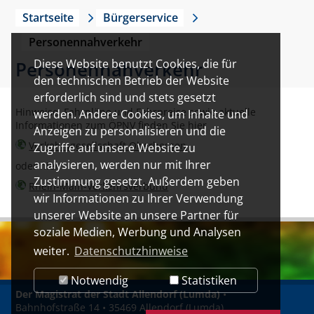
Startseite
Bürgerservice
Personennahverkehr
Diese Website benutzt Cookies, die für
Personennahverkehr
den technischen Betrieb der Website
erforderlich sind und stets gesetzt
Hinweise, Fahrpläne und Fahrpreise sowie aktuelle
werden. Andere Cookies, um Inhalte und
Informationen zum ÖPNV finden Sie hier
Anzeigen zu personalisieren und die
Verkehrsgesellschaft Oberhessen
Zugriffe auf unsere Website zu
analysieren, werden nur mit Ihrer
oder hier
Zustimmung gesetzt. Außerdem geben
Rhein-Main-Verkehrsverbund
wir Informationen zu Ihrer Verwendung
unserer Website an unsere Partner für
soziale Medien, Werbung und Analysen
weiter.
Datenschutzhinweise
Notwendig
Statistiken
Der Magistrat der Stadt Allendorf (Lumda)
•
Bahnhofstraße 14 • 35469 Allendorf (Lumda)