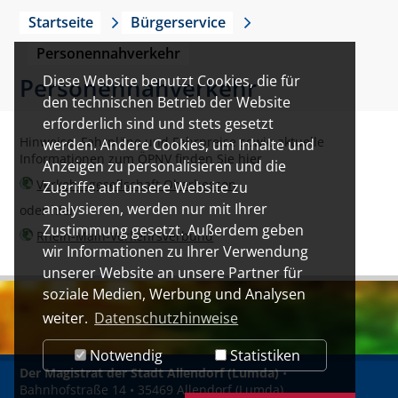
Startseite
Bürgerservice
Personennahverkehr
Diese Website benutzt Cookies, die für
Personennahverkehr
den technischen Betrieb der Website
erforderlich sind und stets gesetzt
Hinweise, Fahrpläne und Fahrpreise sowie aktuelle
werden. Andere Cookies, um Inhalte und
Informationen zum ÖPNV finden Sie hier
Anzeigen zu personalisieren und die
Verkehrsgesellschaft Oberhessen
Zugriffe auf unsere Website zu
analysieren, werden nur mit Ihrer
oder hier
Zustimmung gesetzt. Außerdem geben
Rhein-Main-Verkehrsverbund
wir Informationen zu Ihrer Verwendung
unserer Website an unsere Partner für
soziale Medien, Werbung und Analysen
weiter.
Datenschutzhinweise
Notwendig
Statistiken
Der Magistrat der Stadt Allendorf (Lumda)
•
Bahnhofstraße 14 • 35469 Allendorf (Lumda)