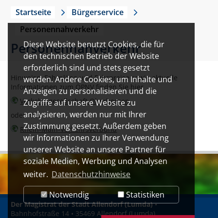
Startseite
Bürgerservice
Personennahverkehr
Diese Website benutzt Cookies, die für
Personennahverkehr
den technischen Betrieb der Website
erforderlich sind und stets gesetzt
Hinweise, Fahrpläne und Fahrpreise sowie aktuelle
werden. Andere Cookies, um Inhalte und
Informationen zum ÖPNV finden Sie hier
Anzeigen zu personalisieren und die
Verkehrsgesellschaft Oberhessen
Zugriffe auf unsere Website zu
analysieren, werden nur mit Ihrer
oder hier
Zustimmung gesetzt. Außerdem geben
Rhein-Main-Verkehrsverbund
wir Informationen zu Ihrer Verwendung
unserer Website an unsere Partner für
soziale Medien, Werbung und Analysen
weiter.
Datenschutzhinweise
Notwendig
Statistiken
Der Magistrat der Stadt Allendorf (Lumda)
•
Bahnhofstraße 14 • 35469 Allendorf (Lumda)