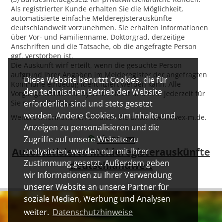
Als registrierter Kunde erhalten Sie die Möglichkeit,
automatisierte einfache Melderegisterauskünfte
deutschlandweit vorzunehmen. Sie erhalten Informationen
über Vor- und Familienname, Doktorgrad, derzeitige
Anschriften und die Tatsache, ob die angefragte Person
ggf. verstorben ist.
Die Auskunft wirf erteilt, wenn die gesuchte Person
aufgrund Ihrer Angaben im Melderegister der angefragten
Diese Website benutzt Cookies, die für
Kommune eindeutig identifiziert werden kann. Alle
den technischen Betrieb der Website
Vorgänge werden im System erfasst und sind jederzeit für
Sie nachvollziehbar.
erforderlich sind und stets gesetzt
werden. Andere Cookies, um Inhalte und
Weitere Informationen erhalten Sie unter www.civex-m.de.
Anzeigen zu personalisieren und die
civex-m
Zugriffe auf unsere Website zu
Automatisierte Melderegisterauskünfte
analysieren, werden nur mit Ihrer
Zustimmung gesetzt. Außerdem geben
deutschlandweit
wir Informationen zu Ihrer Verwendung
unserer Website an unsere Partner für
soziale Medien, Werbung und Analysen
weiter.
Datenschutzhinweise