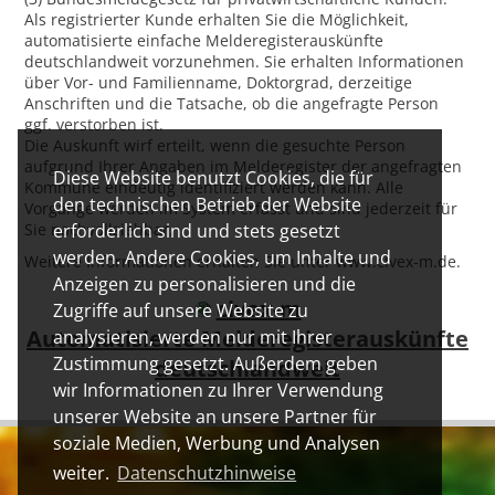
Als registrierter Kunde erhalten Sie die Möglichkeit,
automatisierte einfache Melderegisterauskünfte
deutschlandweit vorzunehmen. Sie erhalten Informationen
über Vor- und Familienname, Doktorgrad, derzeitige
Anschriften und die Tatsache, ob die angefragte Person
ggf. verstorben ist.
Die Auskunft wirf erteilt, wenn die gesuchte Person
aufgrund Ihrer Angaben im Melderegister der angefragten
Diese Website benutzt Cookies, die für
Kommune eindeutig identifiziert werden kann. Alle
den technischen Betrieb der Website
Vorgänge werden im System erfasst und sind jederzeit für
Sie nachvollziehbar.
erforderlich sind und stets gesetzt
werden. Andere Cookies, um Inhalte und
Weitere Informationen erhalten Sie unter www.civex-m.de.
Anzeigen zu personalisieren und die
civex-m
Zugriffe auf unsere Website zu
Automatisierte Melderegisterauskünfte
analysieren, werden nur mit Ihrer
Zustimmung gesetzt. Außerdem geben
deutschlandweit
wir Informationen zu Ihrer Verwendung
unserer Website an unsere Partner für
soziale Medien, Werbung und Analysen
weiter.
Datenschutzhinweise