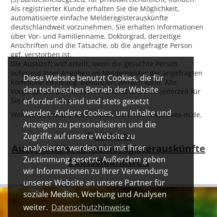
Als registrierter Kunde erhalten Sie die Möglichkeit,
automatisierte einfache Melderegisterauskünfte
deutschlandweit vorzunehmen. Sie erhalten Informationen
über Vor- und Familienname, Doktorgrad, derzeitige
Anschriften und die Tatsache, ob die angefragte Person
ggf. verstorben ist.
Die Auskunft wirf erteilt, wenn die gesuchte Person
aufgrund Ihrer Angaben im Melderegister der angefragten
Diese Website benutzt Cookies, die für
Kommune eindeutig identifiziert werden kann. Alle
den technischen Betrieb der Website
Vorgänge werden im System erfasst und sind jederzeit für
Sie nachvollziehbar.
erforderlich sind und stets gesetzt
werden. Andere Cookies, um Inhalte und
Weitere Informationen erhalten Sie unter www.civex-m.de.
Anzeigen zu personalisieren und die
civex-m
Zugriffe auf unsere Website zu
Automatisierte Melderegisterauskünfte
analysieren, werden nur mit Ihrer
Zustimmung gesetzt. Außerdem geben
deutschlandweit
wir Informationen zu Ihrer Verwendung
unserer Website an unsere Partner für
soziale Medien, Werbung und Analysen
weiter.
Datenschutzhinweise