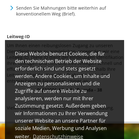
Senden Sie Mahnungen bitte weiterhin auf
konventionellem Weg (Brief).
Leitweg-ID
Um Ihnen einen reibungslosen Zugang zu unseren
Dienstleistungen zu ermöglichen, verwenden wir eine
Diese Website benutzt Cookies, die für
Leitweg-ID. Diese ID dient der eindeutigen Identifikation
den technischen Betrieb der Website
Ihrer Anfragen und hilft uns, Ihre Anliegen schnell und
erforderlich sind und stets gesetzt
effizient zu bearbeiten. Bitte geben Sie deshalb Ihre
Leitweg-ID bei der Kontaktaufnahme oder in den
werden. Andere Cookies, um Inhalte und
entsprechenden Formularen immer an:
Anzeigen zu personalisieren und die
06531001-AllendorfLumda - 38
Zugriffe auf unsere Website zu
analysieren, werden nur mit Ihrer
Zustimmung gesetzt. Außerdem geben
Vielen Dank für Ihr Verständnis und Unterstützung.
wir Informationen zu Ihrer Verwendung
unserer Website an unsere Partner für
soziale Medien, Werbung und Analysen
weiter.
Datenschutzhinweise