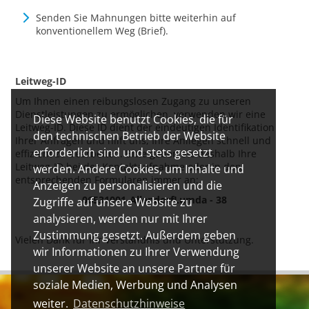
Senden Sie Mahnungen bitte weiterhin auf
konventionellem Weg (Brief).
Leitweg-ID
Um Ihnen einen reibungslosen Zugang zu unseren
Dienstleistungen zu ermöglichen, verwenden wir eine
Diese Website benutzt Cookies, die für
Leitweg-ID. Diese ID dient der eindeutigen Identifikation
den technischen Betrieb der Website
Ihrer Anfragen und hilft uns, Ihre Anliegen schnell und
erforderlich sind und stets gesetzt
effizient zu bearbeiten. Bitte geben Sie deshalb Ihre
Leitweg-ID bei der Kontaktaufnahme oder in den
werden. Andere Cookies, um Inhalte und
entsprechenden Formularen immer an:
Anzeigen zu personalisieren und die
06531001-AllendorfLumda - 38
Zugriffe auf unsere Website zu
analysieren, werden nur mit Ihrer
Zustimmung gesetzt. Außerdem geben
Vielen Dank für Ihr Verständnis und Unterstützung.
wir Informationen zu Ihrer Verwendung
unserer Website an unsere Partner für
soziale Medien, Werbung und Analysen
weiter.
Datenschutzhinweise