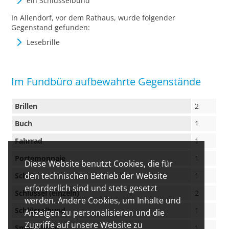
ein Schlüsselbund
In Allendorf, vor dem Rathaus, wurde folgender
Gegenstand gefunden:
Lesebrille
Im Fundbüro aufbewahrte Gegenstände
Brillen
2
Buch
1
Fahrrad
1
Portemonnaie
1
Diese Website benutzt Cookies, die für
den technischen Betrieb der Website
Schal
1
erforderlich sind und stets gesetzt
Schlüssel (einzeln)
2
werden. Andere Cookies, um Inhalte und
Schlüsselbund
1
Anzeigen zu personalisieren und die
Zugriffe auf unsere Website zu
Smartphone
1