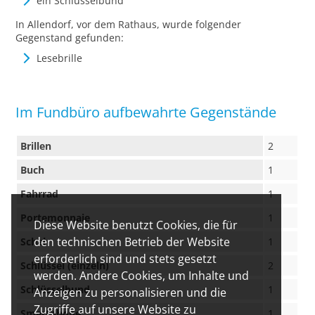
ein Schlüsselbund
In Allendorf, vor dem Rathaus, wurde folgender
Gegenstand gefunden:
Lesebrille
Im Fundbüro aufbewahrte Gegenstände
Brillen
2
Buch
1
Fahrrad
1
Portemonnaie
1
Diese Website benutzt Cookies, die für
den technischen Betrieb der Website
Schal
1
erforderlich sind und stets gesetzt
Schlüssel (einzeln)
2
werden. Andere Cookies, um Inhalte und
Schlüsselbund
1
Anzeigen zu personalisieren und die
Zugriffe auf unsere Website zu
Smartphone
1