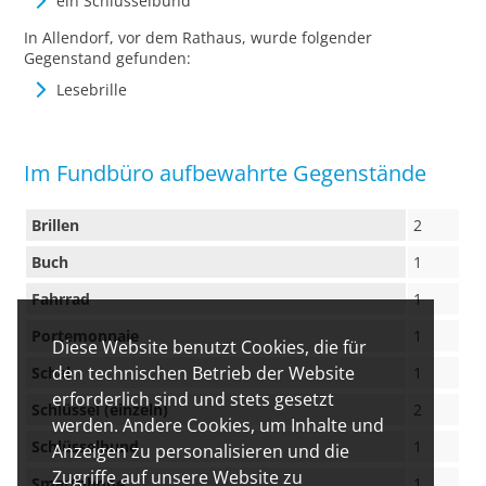
ein Schlüsselbund
In Allendorf, vor dem Rathaus, wurde folgender
Gegenstand gefunden:
Lesebrille
Im Fundbüro aufbewahrte Gegenstände
Brillen
2
Buch
1
Fahrrad
1
Portemonnaie
1
Diese Website benutzt Cookies, die für
den technischen Betrieb der Website
Schal
1
erforderlich sind und stets gesetzt
Schlüssel (einzeln)
2
werden. Andere Cookies, um Inhalte und
Schlüsselbund
1
Anzeigen zu personalisieren und die
Zugriffe auf unsere Website zu
Smartphone
1