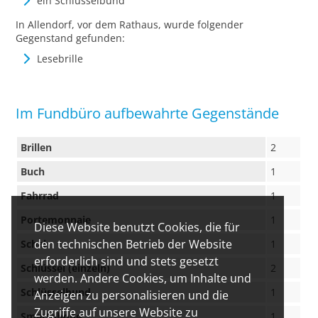
ein Schlüsselbund
In Allendorf, vor dem Rathaus, wurde folgender
Gegenstand gefunden:
Lesebrille
Im Fundbüro aufbewahrte Gegenstände
Brillen
2
Buch
1
Fahrrad
1
Portemonnaie
1
Diese Website benutzt Cookies, die für
den technischen Betrieb der Website
Schal
1
erforderlich sind und stets gesetzt
Schlüssel (einzeln)
2
werden. Andere Cookies, um Inhalte und
Schlüsselbund
1
Anzeigen zu personalisieren und die
Zugriffe auf unsere Website zu
Smartphone
1