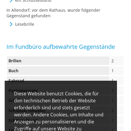
ein Schlüsselbund
In Allendorf, vor dem Rathaus, wurde folgender
Gegenstand gefunden:
Lesebrille
Im Fundbüro aufbewahrte Gegenstände
Brillen
2
Buch
1
Fahrrad
1
Portemonnaie
1
Diese Website benutzt Cookies, die für
den technischen Betrieb der Website
Schal
1
erforderlich sind und stets gesetzt
Schlüssel (einzeln)
2
werden. Andere Cookies, um Inhalte und
Schlüsselbund
1
Anzeigen zu personalisieren und die
Zugriffe auf unsere Website zu
Smartphone
1