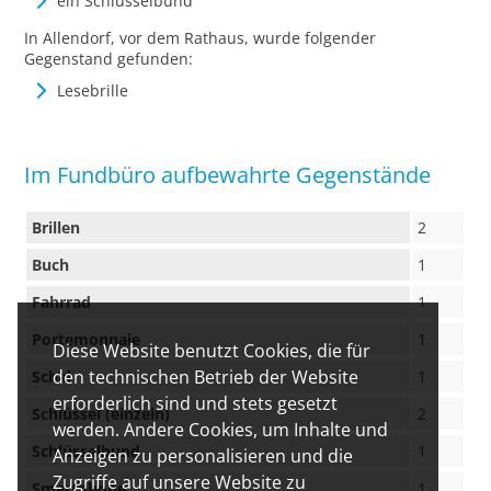
ein Schlüsselbund
In Allendorf, vor dem Rathaus, wurde folgender
Gegenstand gefunden:
Lesebrille
Im Fundbüro aufbewahrte Gegenstände
Brillen
2
Buch
1
Fahrrad
1
Portemonnaie
1
Diese Website benutzt Cookies, die für
den technischen Betrieb der Website
Schal
1
erforderlich sind und stets gesetzt
Schlüssel (einzeln)
2
werden. Andere Cookies, um Inhalte und
Schlüsselbund
1
Anzeigen zu personalisieren und die
Zugriffe auf unsere Website zu
Smartphone
1