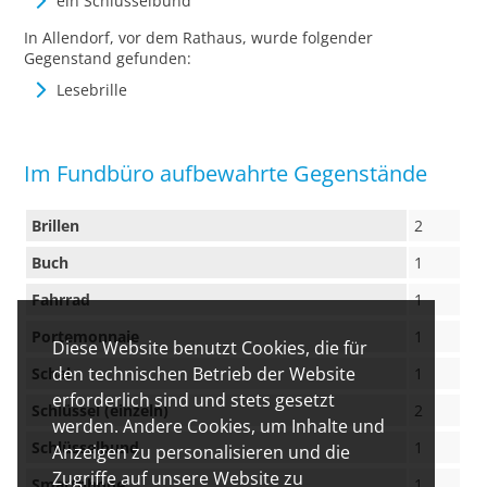
ein Schlüsselbund
In Allendorf, vor dem Rathaus, wurde folgender
Gegenstand gefunden:
Lesebrille
Im Fundbüro aufbewahrte Gegenstände
Brillen
2
Buch
1
Fahrrad
1
Portemonnaie
1
Diese Website benutzt Cookies, die für
den technischen Betrieb der Website
Schal
1
erforderlich sind und stets gesetzt
Schlüssel (einzeln)
2
werden. Andere Cookies, um Inhalte und
Schlüsselbund
1
Anzeigen zu personalisieren und die
Zugriffe auf unsere Website zu
Smartphone
1