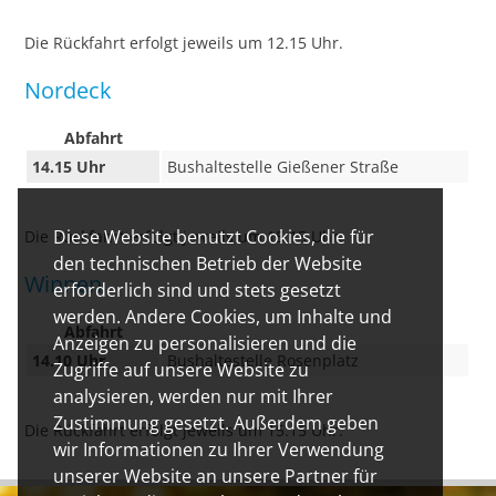
Die Rückfahrt erfolgt jeweils um 12.15 Uhr.
Nordeck
Abfahrt
14.15 Uhr
Bushaltestelle Gießener Straße
Diese Website benutzt Cookies, die für
Die Rückfahrt erfolgt jeweils um 15.15 Uhr.
den technischen Betrieb der Website
Winnen
erforderlich sind und stets gesetzt
werden. Andere Cookies, um Inhalte und
Abfahrt
Anzeigen zu personalisieren und die
14.10 Uhr
Bushaltestelle Rosenplatz
Zugriffe auf unsere Website zu
analysieren, werden nur mit Ihrer
Zustimmung gesetzt. Außerdem geben
Die Rückfahrt erfolgt jeweils um 15.15 Uhr.
wir Informationen zu Ihrer Verwendung
unserer Website an unsere Partner für