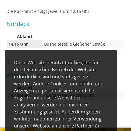
Die Rückfahrt erfolgt jeweils um 12.15 Uhr.
Nordeck
Abfahrt
14.15 Uhr
Bushaltestelle Gießener Straße
Diese Website benutzt Cookies, die für
Die Rückfahrt erfolgt jeweils um 15.15 Uhr.
den technischen Betrieb der Website
Winnen
erforderlich sind und stets gesetzt
werden. Andere Cookies, um Inhalte und
Abfahrt
Anzeigen zu personalisieren und die
14.10 Uhr
Bushaltestelle Rosenplatz
Zugriffe auf unsere Website zu
analysieren, werden nur mit Ihrer
Zustimmung gesetzt. Außerdem geben
Die Rückfahrt erfolgt jeweils um 15.15 Uhr.
wir Informationen zu Ihrer Verwendung
unserer Website an unsere Partner für