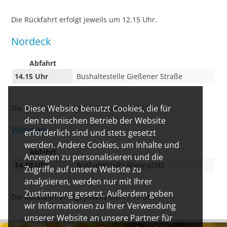
Die Rückfahrt erfolgt jeweils um 12.15 Uhr.
Nordeck
Abfahrt
14.15 Uhr
Bushaltestelle Gießener Straße
Diese Website benutzt Cookies, die für
Die Rückfahrt erfolgt jeweils um 15.15 Uhr.
den technischen Betrieb der Website
Winnen
erforderlich sind und stets gesetzt
werden. Andere Cookies, um Inhalte und
Abfahrt
Anzeigen zu personalisieren und die
14.10 Uhr
Bushaltestelle Rosenplatz
Zugriffe auf unsere Website zu
analysieren, werden nur mit Ihrer
Zustimmung gesetzt. Außerdem geben
Die Rückfahrt erfolgt jeweils um 15.15 Uhr.
wir Informationen zu Ihrer Verwendung
unserer Website an unsere Partner für