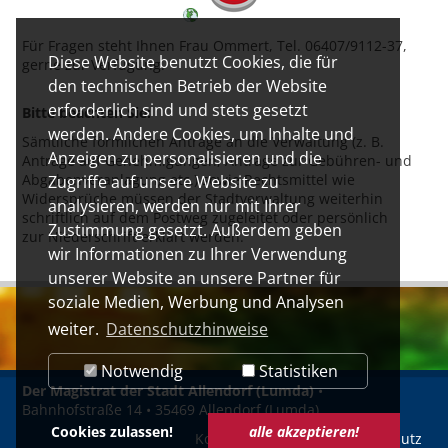
Für Fragen steht Ihnen Frau Ommert, Tel. 06407/9112-37,
Diese Website benutzt Cookies, die für
gerne zur Verfügung.
den technischen Betrieb der Website
erforderlich sind und stets gesetzt
Bitte beachten Sie:
werden. Andere Cookies, um Inhalte und
Sämtliche förmlichen Anträge an die Verwaltung (z. B.
Anzeigen zu personalisieren und die
Anträge auf Genehmigungen, Anträge zur Gebühren- und
Abgabenveranlagung etc.) sowie Rechtsmittel wie
Zugriffe auf unsere Website zu
Widersprüche müssen der Stadtverwaltung weiterhin
analysieren, werden nur mit Ihrer
schriftlich auf dem Postweg zugeleitet oder persönlich
Zustimmung gesetzt. Außerdem geben
zur Niederschrift erklärt werden.
wir Informationen zu Ihrer Verwendung
unserer Website an unsere Partner für
soziale Medien, Werbung und Analysen
weiter.
Datenschutzhinweise
Notwendig
Statistiken
Der Magistrat der Stadt Allendorf (Lumda)
•
Bahnhofstraße 14 • 35469 Allendorf (Lumda)
Cookies zulassen!
alle akzeptieren!
Kontakt
Impressum
Datenschutz