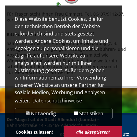
Für Fragen steht Ihnen Frau Ommert, Tel. 06407/9112-37,
Diese Website benutzt Cookies, die für
gerne zur Verfügung.
den technischen Betrieb der Website
erforderlich sind und stets gesetzt
Bitte beachten Sie:
werden. Andere Cookies, um Inhalte und
Sämtliche förmlichen Anträge an die Verwaltung (z. B.
Anzeigen zu personalisieren und die
Anträge auf Genehmigungen, Anträge zur Gebühren- und
Abgabenveranlagung etc.) sowie Rechtsmittel wie
Zugriffe auf unsere Website zu
Widersprüche müssen der Stadtverwaltung weiterhin
analysieren, werden nur mit Ihrer
schriftlich auf dem Postweg zugeleitet oder persönlich
Zustimmung gesetzt. Außerdem geben
zur Niederschrift erklärt werden.
wir Informationen zu Ihrer Verwendung
unserer Website an unsere Partner für
soziale Medien, Werbung und Analysen
weiter.
Datenschutzhinweise
Notwendig
Statistiken
Der Magistrat der Stadt Allendorf (Lumda)
•
Bahnhofstraße 14 • 35469 Allendorf (Lumda)
Cookies zulassen!
alle akzeptieren!
Kontakt
Impressum
Datenschutz