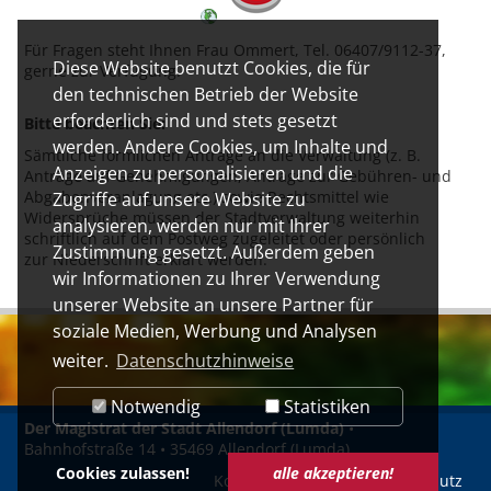
Für Fragen steht Ihnen Frau Ommert, Tel. 06407/9112-37,
Diese Website benutzt Cookies, die für
gerne zur Verfügung.
den technischen Betrieb der Website
erforderlich sind und stets gesetzt
Bitte beachten Sie:
werden. Andere Cookies, um Inhalte und
Sämtliche förmlichen Anträge an die Verwaltung (z. B.
Anzeigen zu personalisieren und die
Anträge auf Genehmigungen, Anträge zur Gebühren- und
Abgabenveranlagung etc.) sowie Rechtsmittel wie
Zugriffe auf unsere Website zu
Widersprüche müssen der Stadtverwaltung weiterhin
analysieren, werden nur mit Ihrer
schriftlich auf dem Postweg zugeleitet oder persönlich
Zustimmung gesetzt. Außerdem geben
zur Niederschrift erklärt werden.
wir Informationen zu Ihrer Verwendung
unserer Website an unsere Partner für
soziale Medien, Werbung und Analysen
weiter.
Datenschutzhinweise
Notwendig
Statistiken
Der Magistrat der Stadt Allendorf (Lumda)
•
Bahnhofstraße 14 • 35469 Allendorf (Lumda)
Cookies zulassen!
alle akzeptieren!
Kontakt
Impressum
Datenschutz